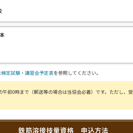
校
本
は
検定試験・講習会予定表
を参照してください。
前の午前0時まで（郵送等の場合は当協会必着）です。ただし、
鉄筋溶接技量資格 申込方法